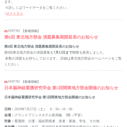
ます。
※詳しくはワードデータをご覧ください。
>
続きを見る
19/07/02
【新着情報】
第6回 東北地方部会 演題募集期限延長のお知らせ
第6回 東北地方部会 演題募集期限延長のお知らせ
第6回東北地方部会の演題募集を
7月12日まで
期限を延長しました。
多数の演題をお待ちしております。 詳細は東北地方部会ホームページをご覧
ください。
19/07/02
【新着情報】
日本脳神経看護研究学会 第5回関東地方部会開催のお知らせ
日本脳神経看護研究学会 第5回関東地方部会開催のお知らせ
日時：
2019年7月27日（土） 8：50～16：00
会場：
グランドプリンスホテル新高輪 3階（平安）
対象：
看護師、介護・福祉関係者、患者・家族、学生、その他