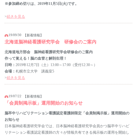
※参加締め切りは、2019年11月5日(火)です。
>
続きを見る
19/09/30
【新着情報】
北海道脳神経看護研究学会 研修会のご案内
北海道地方部会 脳神経看護研究学会研修会のご案内
作って覚える！脳の血管と解剖生理！
日時：
2019年12月7日（土）13:00～17:00（受付12:30～）
会場：
札幌市立大学 講義室5
>
続きを見る
19/07/22
【新着情報】
「会員制掲示板」運用開始のお知らせ
脳卒中リハビリテーション看護認定看護師限定「会員制掲示板」運用開始の
お知らせ
日本脳神経看護研究学会では、日本脳神経看護研究学会員かつ脳卒中リハビ
リテーション看護認定看護師の方々が情報共有できる掲示板の運用を開始し