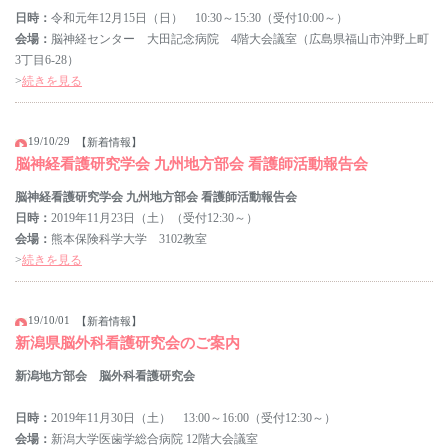
日時：
令和元年12月15日（日） 10:30～15:30（受付10:00～）
会場：
脳神経センター 大田記念病院 4階大会議室（広島県福山市沖野上町
3丁目6-28）
>
続きを見る
19/10/29
【新着情報】
脳神経看護研究学会 九州地方部会 看護師活動報告会
脳神経看護研究学会 九州地方部会 看護師活動報告会
日時：
2019年11月23日（土）（受付12:30～）
会場：
熊本保険科学大学 3102教室
>
続きを見る
19/10/01
【新着情報】
新潟県脳外科看護研究会のご案内
新潟地方部会 脳外科看護研究会
日時：
2019年11月30日（土） 13:00～16:00（受付12:30～）
会場：
新潟大学医歯学総合病院 12階大会議室