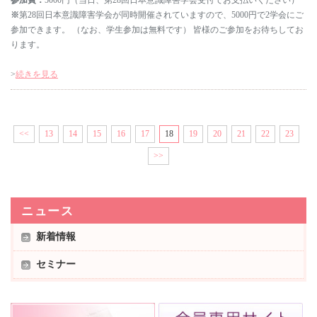
参加費：
5000円（当日、第28回日本意識障害学会受付でお支払いください）
※
第28回日本意識障害学会が同時開催されていますので、5000円で2学会にご
参加できます。 （なお、学生参加は無料です） 皆様のご参加をお待ちしてお
ります。
>
続きを見る
<<
13
14
15
16
17
18
19
20
21
22
23
>>
ニュース
新着情報
セミナー