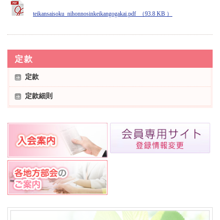
teikansaisoku_nihonnosinkeikangogakai.pdf （93.8 KB ）
定款
定款
定款細則