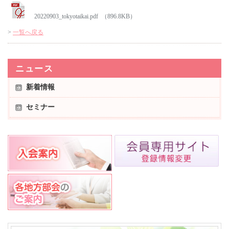
20220903_tokyotaikai.pdf （896.8KB）
>
一覧へ戻る
ニュース
新着情報
セミナー