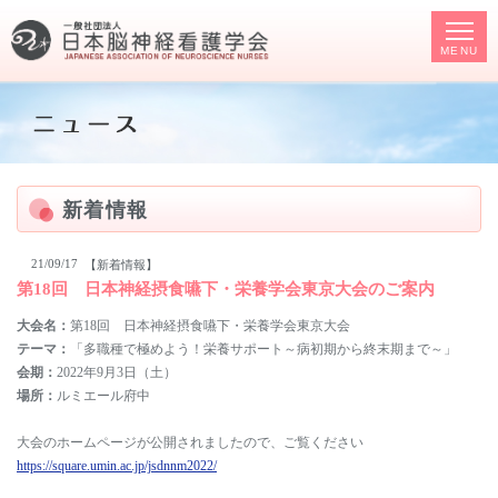
MENU
新着情報
21/09/17
【新着情報】
第18回 日本神経摂食嚥下・栄養学会東京大会のご案内
大会名：
第18回 日本神経摂食嚥下・栄養学会東京大会
テーマ：
「多職種で極めよう！栄養サポート～病初期から終末期まで～」
会期：
2022年9月3日（土）
場所：
ルミエール府中
大会のホームページが公開されましたので、ご覧ください
https://square.umin.ac.jp/jsdnnm2022/